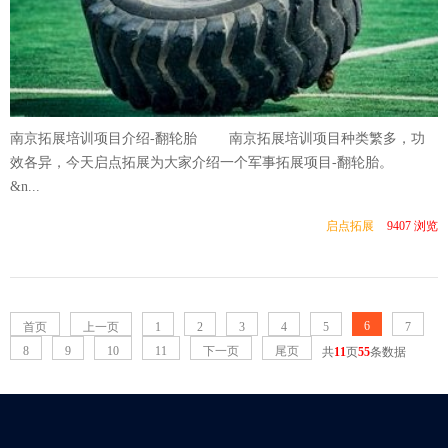
南京拓展培训项目介绍-翻轮胎 南京拓展培训项目种类繁多，功
效各异，今天启点拓展为大家介绍一个军事拓展项目-翻轮胎。
&n...
启点拓展
9407 浏览
6
首页
上一页
1
2
3
4
5
7
8
9
10
11
下一页
尾页
共
11
页
55
条数据