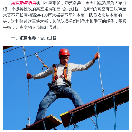
南京拓展培训
项目种类繁多，功效各异，今天
启点拓展
为大家介
绍一个极具挑战的高空拓展项目-
合力过桥
。
在8米的高空有三块30厘
米宽不同长度相隔50-100厘米摇晃不平的木板，队员依次从木板的一
头走过和跨过这三块木板，其他队员分组抓住木板垂下的绳子，掌握
平衡，让高空的队员顺利通过。
一、项目名称：
合力过桥