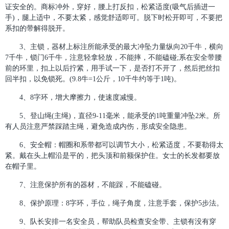
证安全的。商标冲外，穿好，腰上打反扣，松紧适度(吸气后插进一
手)，腿上适中，不要太紧，感觉舒适即可。脱下时松开即可，不要把
系扣的带解得脱开。
3、主锁，器材上标注所能承受的最大冲坠力量纵向20千牛，横向
7千牛，锁门6千牛，注意轻拿轻放，不能摔，不能磕碰;系在安全带腰
前的环里，扣上以后拧紧，用手试一下，是否打不开了，然后把丝扣
回半扣，以免锁死。(9.8牛=1公斤，10千牛约等于1吨)。
4、8字环，增大摩擦力，使速度减慢。
5、登山绳(主绳)，直径9-11毫米，能承受的1吨重量冲坠2米。所
有人员注意严禁踩踏主绳，避免造成内伤，形成安全隐患。
6、安全帽：帽圈和系带都可以调节大小，松紧适度，不要勒得太
紧。戴在头上帽沿是平的，把头顶和前额保护住。女士的长发都要放
在帽子里。
7、注意保护所有的器材，不能踩，不能磕碰。
8、保护原理：8字环，手位，绳子角度，注意手套，保护5步法。
9、队长安排一名安全员，帮助队员检查安全带、主锁有没有穿